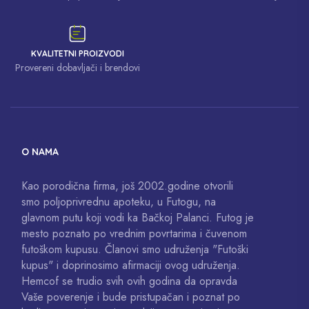
KVALITETNI PROIZVODI
Provereni dobavljači i brendovi
O NAMA
Kao porodična firma, još 2002.godine otvorili
smo poljoprivrednu apoteku, u Futogu, na
glavnom putu koji vodi ka Bačkoj Palanci. Futog je
mesto poznato po vrednim povrtarima i čuvenom
futoškom kupusu. Članovi smo udruženja "Futoški
kupus" i doprinosimo afirmaciji ovog udruženja.
Hemcof se trudio svih ovih godina da opravda
Vaše poverenje i bude pristupačan i poznat po