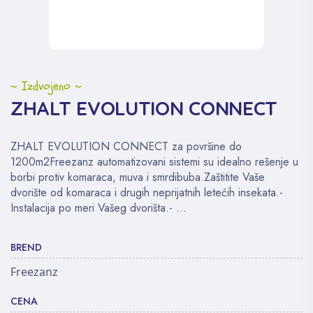
~ Izdvojeno ~
ZHALT EVOLUTION CONNECT
ZHALT EVOLUTION CONNECT za površine do
1200m2Freezanz automatizovani sistemi su idealno rešenje u
borbi protiv komaraca, muva i smrdibuba.Zaštitite Vaše
dvorište od komaraca i drugih neprijatnih letećih insekata.-
Instalacija po meri Vašeg dvorišta.- ...
BREND
Freezanz
CENA