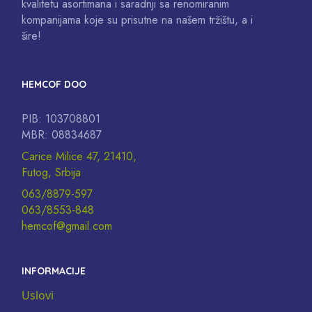
kvalitetu asortimana i saradnji sa renomiranim
kompanijama koje su prisutne na našem tržištu, a i
šire!
HEMCOF DOO
PIB: 103708801
MBR: 08834687
Carice Milice 47, 21410,
Futog, Srbija
063/8879-597
063/8553-848
hemcof@gmail.com
INFORMACIJE
Uslovi